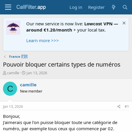
Log in
Register
Our new service is now live:
Lowcost VPN —
around €1.20/month
+ your local tax.
Learn more >>>
France 🇫🇷
Pouvoir bloquer certains types de numéros
T
S
camille
Jan 13, 2026
h
t
r
a
camille
C
e
r
New member
a
t
d
d
s
a
Jan 13, 2026
#1
t
t
a
e
Bonjour,
r
J'aimerais que l'on puisse bloquer toute une catégorie de
t
numéro, par exemple tous ceux qui commence par 02.
e