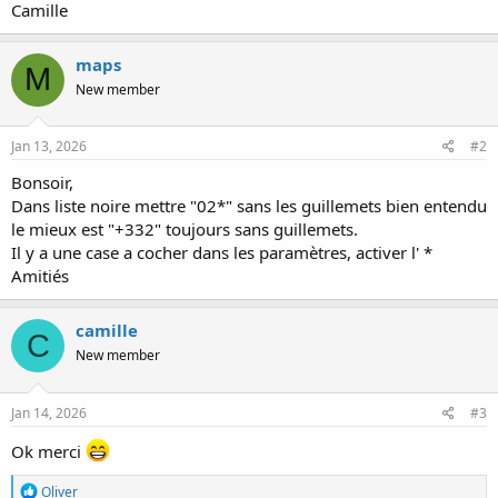
Camille
r
maps
M
New member
Jan 13, 2026
#2
Bonsoir,
Dans liste noire mettre "02*" sans les guillemets bien entendu
le mieux est "+332" toujours sans guillemets.
Il y a une case a cocher dans les paramètres, activer l' *
Amitiés
camille
C
New member
Jan 14, 2026
#3
Ok merci
R
Oliver